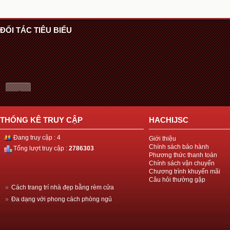
ĐỐI TÁC TIÊU BIỂU
THỐNG KÊ TRUY CẬP
HACHIJSC
Đang truy cập : 4
Giới thiệu
Chính sách bảo hành
Tổng lượt truy cập :
2786303
Phương thức thanh toán
Chính sách vận chuyển
Chương trình khuyến mãi
Câu hỏi thường gặp
»
Cách trang trí nhà đẹp bằng rèm cửa
»
Đa dạng với phong cách phòng ngủ
»
Thiết kế nhà đẹp với ván gỗ công nghiệp
»
Hãy biến hóa cùng giấy dán tường!