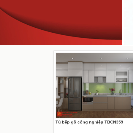
Tủ bếp gỗ công nghiệp TBCN359