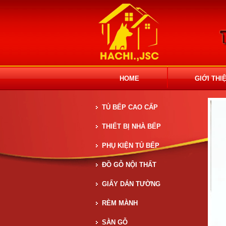
HOME
GIỚI THI
TỦ BẾP CAO CẤP
THIẾT BỊ NHÀ BẾP
PHỤ KIỆN TỦ BẾP
ĐỒ GỖ NỘI THẤT
GIẤY DÁN TƯỜNG
RÈM MÀNH
SÀN GỖ