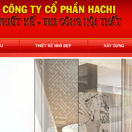
ỆU
THIẾT KẾ NHÀ ĐẸP
XÂY DỰNG