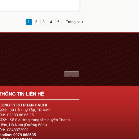
1
2
3
4
5
Trang sau
THÔNG TIN LIÊN HỆ
CÔNG TY CỔ PHẦN HACHI
SR1:
39 Hà Huy Tập, TP. Vinh
Tel:
02383 86 86 35
SR2:
Số 8 đường trung tâm huyện Thanh
Liêm, Hà Nam (Đường 68m)
Tel:
0848372001
Hotline: 0979 868635