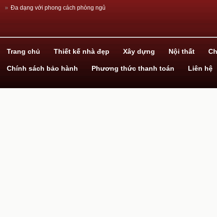
»
Đa dạng với phong cách phòng ngủ
»
Thiết kế nhà đẹp với ván gỗ công nghiệp
»
Hãy biến hóa cùng giấy dán tường!
»
Dịch vụ xây nhà trọn gói
Trang chủ
Thiết kế nhà đẹp
Xây dựng
Nội thất
Ch
Chính sách bảo hành
Phương thức thanh toán
Liên hệ