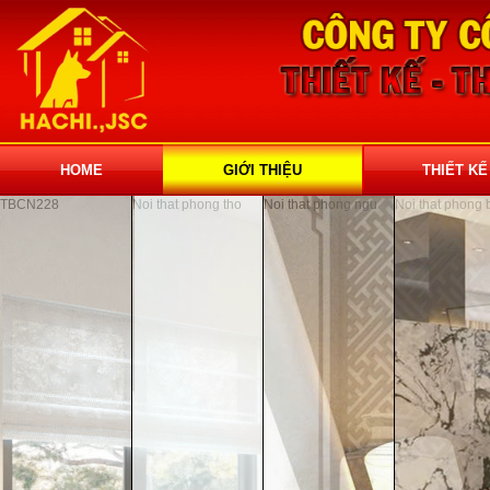
HOME
GIỚI THIỆU
THIẾT KẾ
TBCN228
Noi that phong tho
Noi that phong ngu
Noi that phong 