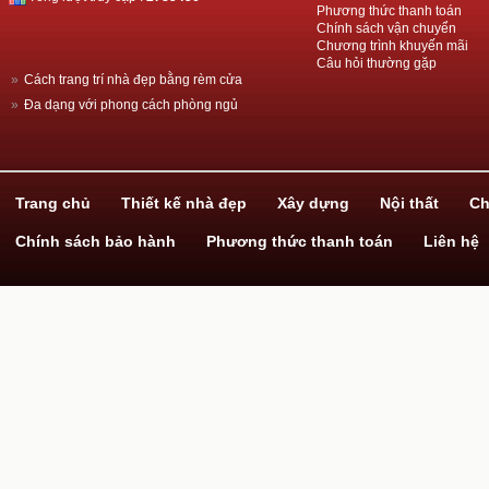
Phương thức thanh toán
Chính sách vận chuyển
Chương trình khuyến mãi
Câu hỏi thường gặp
»
Cách trang trí nhà đẹp bằng rèm cửa
»
Đa dạng với phong cách phòng ngủ
»
Thiết kế nhà đẹp với ván gỗ công nghiệp
»
Hãy biến hóa cùng giấy dán tường!
»
Dịch vụ xây nhà trọn gói
Trang chủ
Thiết kế nhà đẹp
Xây dựng
Nội thất
Ch
Chính sách bảo hành
Phương thức thanh toán
Liên hệ