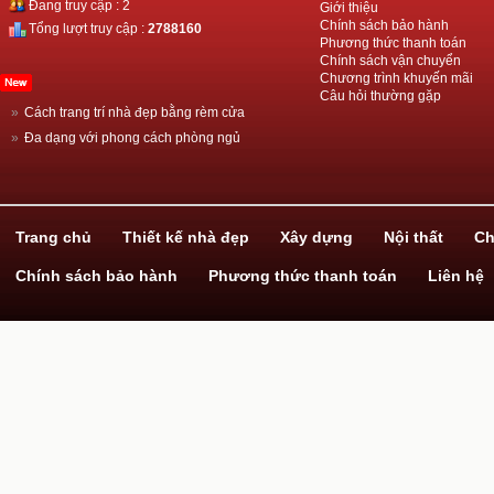
Đang truy cập : 2
Giới thiệu
Chính sách bảo hành
Tổng lượt truy cập :
2788160
Phương thức thanh toán
Chính sách vận chuyển
Chương trình khuyến mãi
Câu hỏi thường gặp
»
Cách trang trí nhà đẹp bằng rèm cửa
»
Đa dạng với phong cách phòng ngủ
»
Thiết kế nhà đẹp với ván gỗ công nghiệp
»
Hãy biến hóa cùng giấy dán tường!
»
Dịch vụ xây nhà trọn gói
Trang chủ
Thiết kế nhà đẹp
Xây dựng
Nội thất
Ch
Chính sách bảo hành
Phương thức thanh toán
Liên hệ