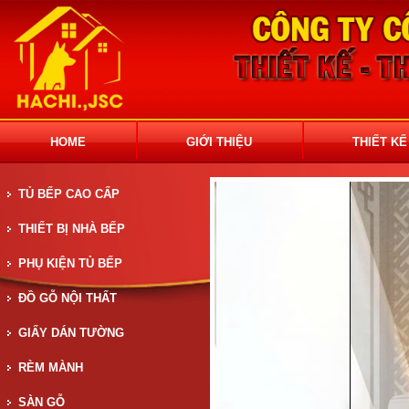
HOME
GIỚI THIỆU
THIẾT KẾ
TỦ BẾP CAO CẤP
THIẾT BỊ NHÀ BẾP
PHỤ KIỆN TỦ BẾP
ĐỒ GỖ NỘI THẤT
GIẤY DÁN TƯỜNG
RÈM MÀNH
SÀN GỖ