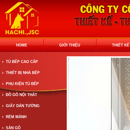
HOME
GIỚI THIỆU
THIẾT KẾ
TỦ BẾP CAO CẤP
THIẾT BỊ NHÀ BẾP
PHỤ KIỆN TỦ BẾP
ĐỒ GỖ NỘI THẤT
GIẤY DÁN TƯỜNG
RÈM MÀNH
SÀN GỖ