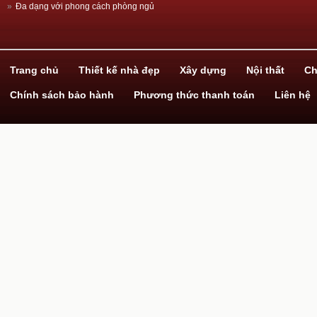
»
Đa dạng với phong cách phòng ngủ
»
Thiết kế nhà đẹp với ván gỗ công nghiệp
»
Hãy biến hóa cùng giấy dán tường!
»
Dịch vụ xây nhà trọn gói
Trang chủ
Thiết kế nhà đẹp
Xây dựng
Nội thất
Ch
Chính sách bảo hành
Phương thức thanh toán
Liên hệ