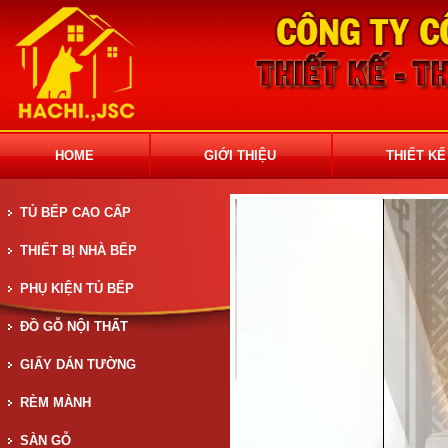
HOME
GIỚI THIỆU
THIẾT KẾ
TỦ BẾP CAO CẤP
THIẾT BỊ NHÀ BẾP
PHỤ KIỆN TỦ BẾP
ĐỒ GỖ NỘI THẤT
GIẤY DÁN TƯỜNG
RÈM MÀNH
SÀN GỖ