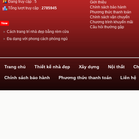
Đang truy cập : 5
Giới thiệu
Chính sách bảo hành
Tổng lượt truy cập :
2785945
Phương thức thanh toán
Chính sách vận chuyển
Chương trình khuyến mãi
Câu hỏi thường gặp
»
Cách trang trí nhà đẹp bằng rèm cửa
»
Đa dạng với phong cách phòng ngủ
»
Thiết kế nhà đẹp với ván gỗ công nghiệp
»
Hãy biến hóa cùng giấy dán tường!
»
Dịch vụ xây nhà trọn gói
Trang chủ
Thiết kế nhà đẹp
Xây dựng
Nội thất
Ch
Chính sách bảo hành
Phương thức thanh toán
Liên hệ