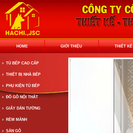
HOME
GIỚI THIỆU
THIẾT KẾ
TỦ BẾP CAO CẤP
THIẾT BỊ NHÀ BẾP
PHỤ KIỆN TỦ BẾP
ĐỒ GỖ NỘI THẤT
GIẤY DÁN TƯỜNG
RÈM MÀNH
SÀN GỖ