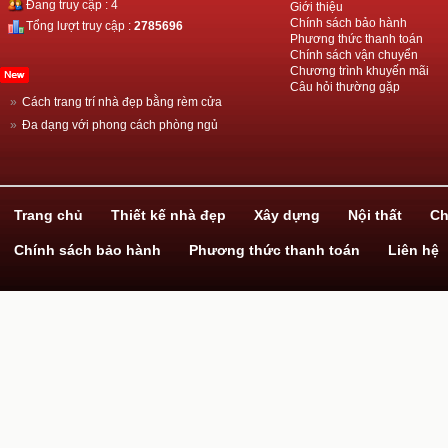
Đang truy cập : 4
Giới thiệu
Chính sách bảo hành
Tổng lượt truy cập :
2785696
Phương thức thanh toán
Chính sách vận chuyển
Chương trình khuyến mãi
Câu hỏi thường gặp
»
Cách trang trí nhà đẹp bằng rèm cửa
»
Đa dạng với phong cách phòng ngủ
»
Thiết kế nhà đẹp với ván gỗ công nghiệp
»
Hãy biến hóa cùng giấy dán tường!
»
Dịch vụ xây nhà trọn gói
Trang chủ
Thiết kế nhà đẹp
Xây dựng
Nội thất
Ch
Chính sách bảo hành
Phương thức thanh toán
Liên hệ