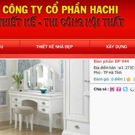
ỆU
THIẾT KẾ NHÀ ĐẸP
XÂY DỰNG
Bàn phấn BP 044
Địa điểm bán : sr1: 273C
Phú - TP Hà Tĩnh
Đánh giá :
0
điểm
1
Chia sẻ :