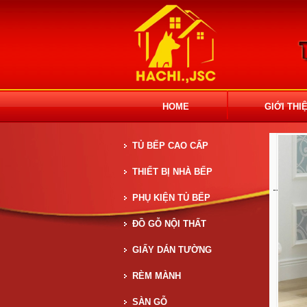
HOME
GIỚI THI
TỦ BẾP CAO CẤP
THIẾT BỊ NHÀ BẾP
PHỤ KIỆN TỦ BẾP
ĐỒ GỖ NỘI THẤT
GIẤY DÁN TƯỜNG
RÈM MÀNH
SÀN GỖ