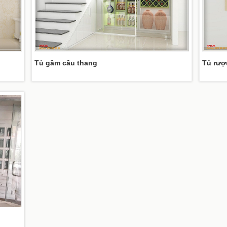
Tủ gầm cầu thang
Tủ rượ