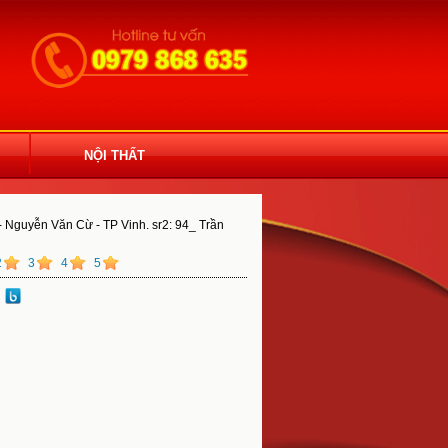
NỘI THẤT
- Nguyễn Văn Cừ - TP Vinh. sr2: 94_ Trần
2
3
4
5