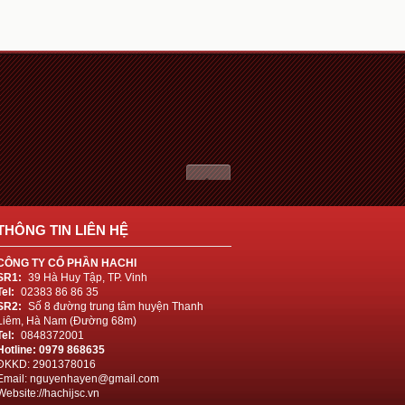
THÔNG TIN LIÊN HỆ
CÔNG TY CỔ PHẦN HACHI
SR1:
39 Hà Huy Tập, TP. Vinh
Tel:
02383 86 86 35
SR2:
Số 8 đường trung tâm huyện Thanh
Liêm, Hà Nam (Đường 68m)
Tel:
0848372001
Hotline: 0979 868635
ĐKKD: 2901378016
Email: nguyenhayen@gmail.com
Website://hachijsc.vn