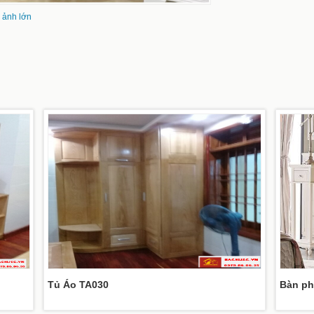
 ảnh lớn
Tủ Áo TA030
Bàn ph